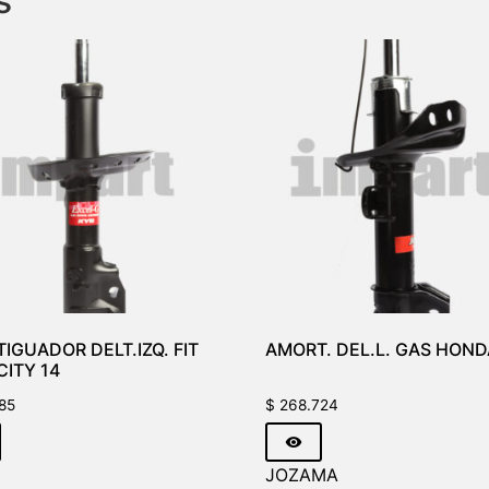
s
IGUADOR DELT.IZQ. FIT
AMORT. DEL.L. GAS HOND
CITY 14
85
$
268.724
JOZAMA