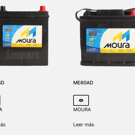
SD
ME60AD
A
MOURA
más
Leer más